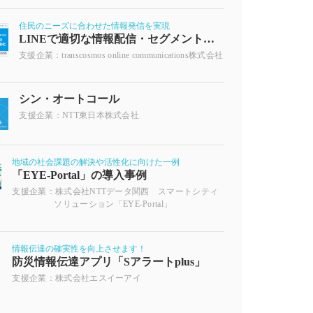
住民のニーズに合わせた情報発信を実現
LINEで適切な情報配信・セグメント配信
支援企業：transcosmos online communications株式会社
シン・オートコール
支援企業：NTT東日本株式会社
地域の社会課題の解決や活性化に向けた一例
「EYE-Portal」の導入事例
支援企業：株式会社NTTデータ関西 スマートシティ
ソリューション「EYE-Portal」
情報伝達の確実性を向上させます！
防災情報伝達アプリ「Sアラートplus」
支援企業：株式会社エスイーアイ