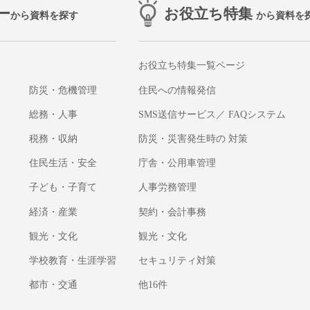
ー
お役立ち特集
から資料を探す
から資料を
お役立ち特集一覧ページ
防災・危機管理
住民への情報発信
総務・人事
SMS送信サービス／ FAQシステム
税務・収納
防災・災害発生時の 対策
住民生活・安全
庁舎・公用車管理
子ども・子育て
人事労務管理
経済・産業
契約・会計事務
観光・文化
観光・文化
学校教育・生涯学習
セキュリティ対策
都市・交通
他16件