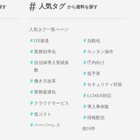
人気タグ
探す
から資料を探す
人気タグ一覧ページ
＃
＃
DX推進
自動化
＃
＃
業務効率化
カンタン操作
＃
＃
自治体導入実績多
庁内向け
数
＃
低予算
＃
働き方改革
＃
セキュリティ対策
＃
業務最適化
＃
LGWAN対応
＃
クラウドサービス
＃
導入事例集
＃
低コスト
＃
情報配信
＃
ペーパーレス
他16件