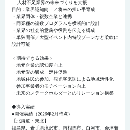
― 人材不足業界の未来づくりを支援 ―
目的：業界認知向上／将来の担い手育成
・業界団体・複数企業と連携
・同業種の複数プログラムを横断的に設計
・業界の社会的意義や役割を伝える構成
・単独開催／大型イベント内特設ゾーンなど柔軟に
設計可能
＜期待できる効果＞
・地元企業の認知度向上
・地元愛の醸成、定住促進
・地域住民の参加、観光客来訪による地域活性化
・参加事業者のモチベーション向上
・未来のステークホルダーとのリレーション構築
◆導入実績
●開催実績（2026年2月時点）
【北海道・東北】
福島県、岩手県滝沢市、南相馬市、白河市、会津若