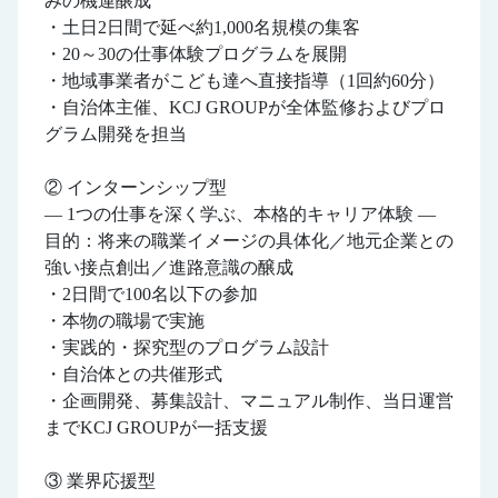
みの機運醸成
・土日2日間で延べ約1,000名規模の集客
・20～30の仕事体験プログラムを展開
・地域事業者がこども達へ直接指導（1回約60分）
・自治体主催、KCJ GROUPが全体監修およびプロ
グラム開発を担当
② インターンシップ型
― 1つの仕事を深く学ぶ、本格的キャリア体験 ―
目的：将来の職業イメージの具体化／地元企業との
強い接点創出／進路意識の醸成
・2日間で100名以下の参加
・本物の職場で実施
・実践的・探究型のプログラム設計
・自治体との共催形式
・企画開発、募集設計、マニュアル制作、当日運営
までKCJ GROUPが一括支援
③ 業界応援型