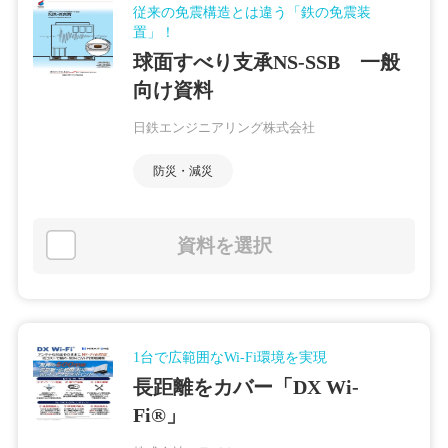
従来の免震構造とは違う「鉄の免震装
置」！
球面すべり支承NS-SSB 一般
向け資料
日鉄エンジニアリング株式会社
防災・減災
資料を選択
1台で広範囲なWi-Fi環境を実現
長距離をカバー「DX Wi-
Fi®」