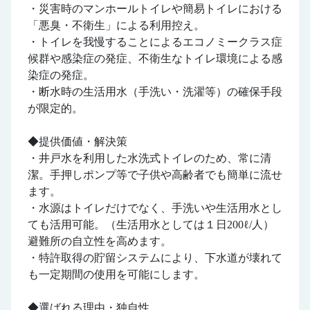
・災害時のマンホールトイレや簡易トイレにおける
「悪臭・不衛生」による利用控え。
・トイレを我慢することによるエコノミークラス症
候群や感染症の発症、不衛生なトイレ環境による感
染症の発症。
・断水時の生活用水（手洗い・洗濯等）の確保手段
が限定的。
◆提供価値・解決策
・井戸水を利用した水洗式トイレのため、常に清
潔。手押しポンプ等で子供や高齢者でも簡単に流せ
ます。
・水源はトイレだけでなく、手洗いや生活用水とし
ても活用可能。（生活用水としては１日200ℓ/人）
避難所の自立性を高めます。
・特許取得の貯留システムにより、下水道が壊れて
も一定期間の使用を可能にします。
◆選ばれる理由・独自性