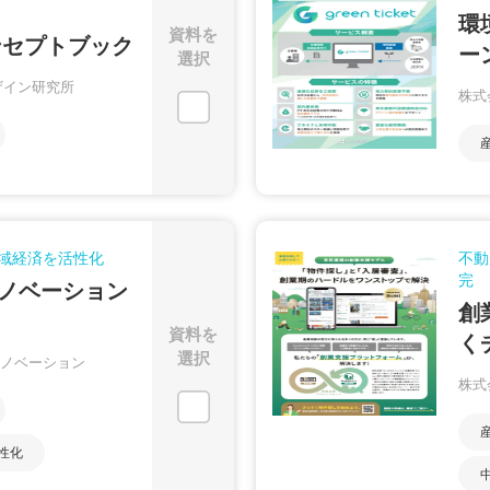
環
資料を
ンセプトブック
ー
選択
ザイン研究所
株式
域経済を活性化
不動
完
ノベーション
創
資料を
く
選択
ノベーション
株式
性化