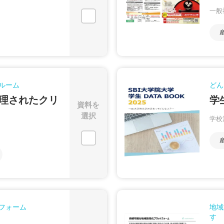
一般
ルーム
どん
理されたクリ
学
資料を
選択
学校
フォーム
地域
す