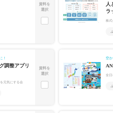
人
資料を
選択
ラ
株式
に！
空か
グ調整アプリ
A
資料を
選択
全日
を元気にする会