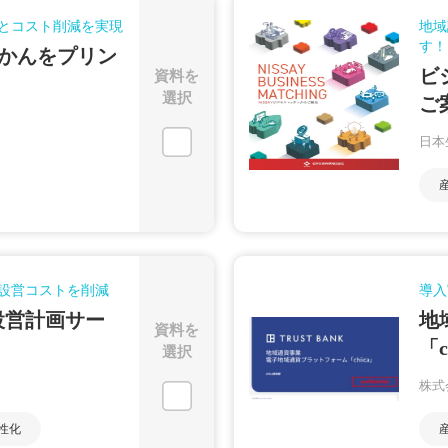
とコスト削減を実現
地域
す！
かんをプリン
ビ
資料を
選択
ご
日本
設営コストを削減
導入
設営計画サー
地
資料を
「c
選択
株式
性化