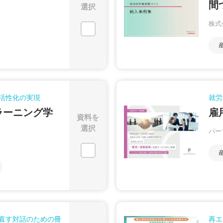
間
選択
株式
活性化の実現
就労
ラーニング学
雇
資料を
選択
パー
直す対話のための冊
再エ