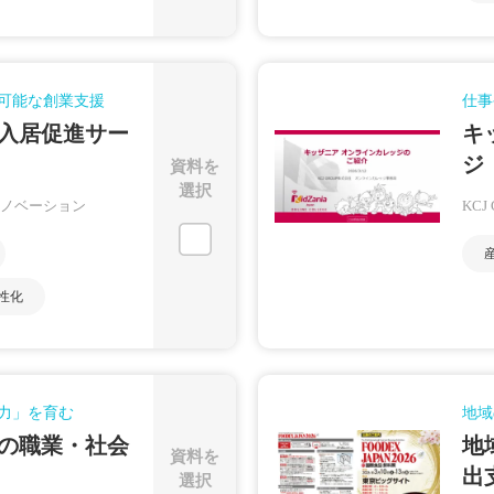
可能な創業支援
仕事
入居促進サー
キ
ジ
資料を
選択
ノベーション
KCJ
性化
力」を育む
地域
の職業・社会
地
資料を
出
選択