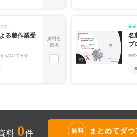
に！
産業
よる農作業受
名
資料を
プ
選択
を元気にする会
株式
0
まとめてダウ
無料
資料
件