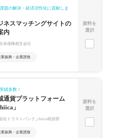
課題の解決・経済活性化に貢献しま
ジネスマッチングサイトの
資料を
選択
案内
生命保険相互会社
産業振興・企業誘致
実績多数！
域通貨プラットフォーム
資料を
hiica」
選択
会社トラストバンク_chiica統括部
産業振興・企業誘致