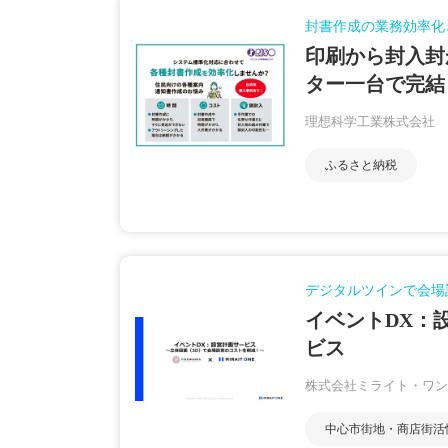
封書作成の業務効率化
印刷から封入封
ター一台で完結
理想科学工業株式会社
ふるさと納税
デジタルツインで会場
イベントDX：
ビス
株式会社ミライト・ワン
中心市街地・商店街活