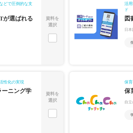
などで圧倒的な支
活用
ド
XTが選ばれる
図
資料を
選択
日本
活性化の実現
保育
ラーニング学
保
資料を
選択
自立