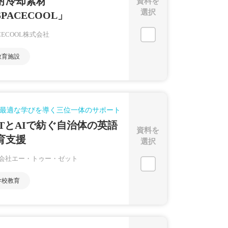
射冷却素材
資料を
選択
SPACECOOL」
ACECOOL株式会社
教育施設
最適な学びを導く三位一体のサポート
LTとAIで紡ぐ自治体の英語
資料を
育支援
選択
会社エー・トゥー・ゼット
学校教育