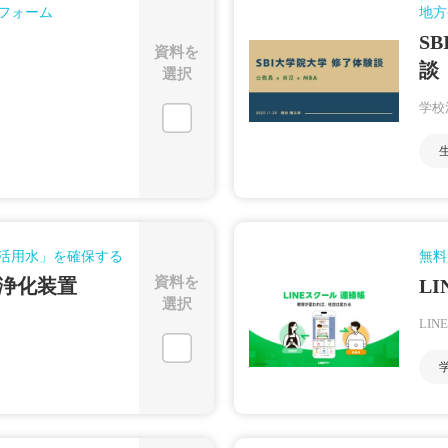
フォーム
地方
S
資料を
談
選択
学校
活用水」を確保する
無料
資料を
浄化装置
L
選択
LI