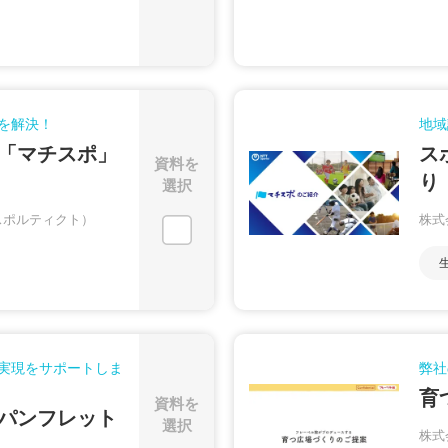
を解決！
地域
「マチスポ」
ス
資料を
り
選択
t（スポルティクト）
株式
実現をサポートしま
弊社
育
資料を
パンフレット
選択
株式