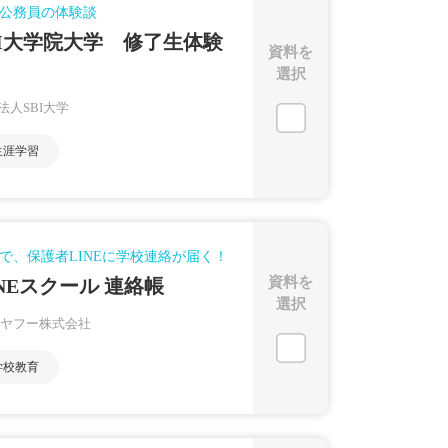
公務員の体験談
BI大学院大学 修了生体験
資料を
選択
法人SBI大学
生涯学習
で、保護者LINEに学校連絡が届く！
資料を
INEスクール 連絡帳
選択
NEヤフー株式会社
学校教育