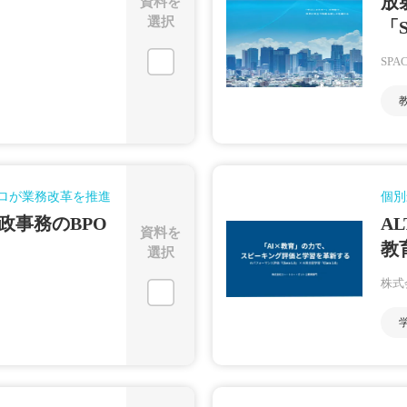
放
資料を
選択
「
SP
プロが業務改革を推進
個別
政事務のBPO
A
資料を
教
選択
株式