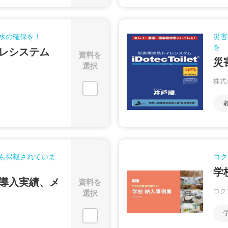
水の確保を！
災害
を
レシステム
資料を
災
選択
株式
も掲載されていま
コク
学
導入実績、メ
資料を
コク
選択