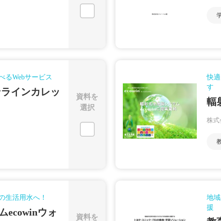
べるWebサービス
快適
す
ンラインカレッ
資料を
輻
選択
株式
の生活用水へ！
地域
援
ecowinウォ
資料を