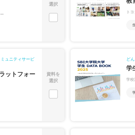
教
選択
トヨ
ー
コミュニティサービ
どん
学
ラットフォー
資料を
学校
選択