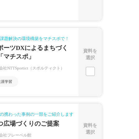
課題解決の環境構築をマチスポで！
ポーツDXによるまちづく
資料を
「マチスポ」
選択
会社NTTSportict（スポルティクト）
生涯学習
の携わった事例の一部をご紹介します
つ広場づくりのご提案
資料を
選択
会社フレーベル館