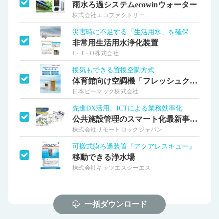
雨水ろ過システムecowinウォーター
株式会社エコファクトリー
災害時に不足する「生活用水」を確保する
非常用生活用水浄化装置
I・T・O株式会社
換気もできる置換空調方式
体育館向け空調機「フレッシュクール®」
日本ピーマック株式会社
先進DX活用、ICTによる業務効率化
公共施設管理のスマート化最新事例集
株式会社リモートロックジャパン
可搬式膜ろ過装置『アクアレスキュー』
移動できる浄水場
株式会社キッツエスジーエス
一括ダウンロード