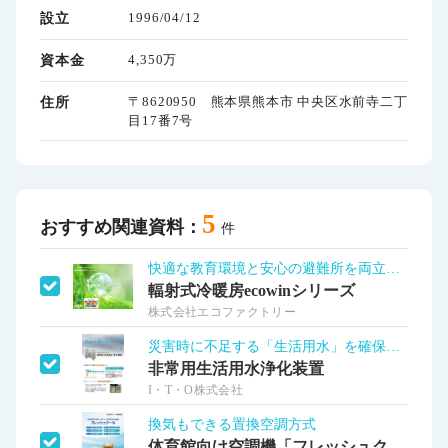
1996/04/12
設立
4,350万
資本金
〒8620950 熊本県熊本市 中央区水前寺二丁
住所
目17番7号
5
おすすめ関連資料：
件
快適な教育環境と安心の避難所を両立します
輻射式冷暖房ecowinシリーズ
株式会社エコファクトリー
災害時に不足する「生活用水」を確保する
非常用生活用水浄化装置
I・T・O株式会社
換気もできる置換空調方式
体育館向け空調機「フレッシュクール®」