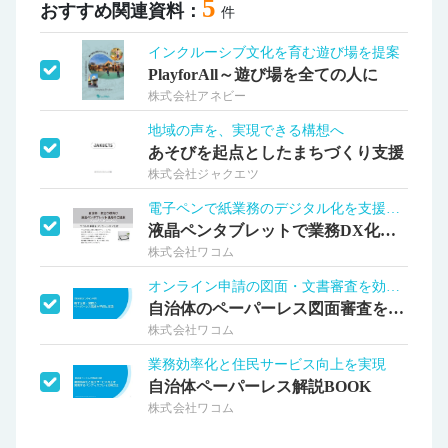
5
おすすめ関連資料：
件
インクルーシブ文化を育む遊び場を提案
PlayforAll～遊び場を全ての人に
株式会社アネビー
地域の声を、実現できる構想へ
あそびを起点としたまちづくり支援
株式会社ジャクエツ
電子ペンで紙業務のデジタル化を支援します
液晶ペンタブレットで業務DX化導入事例
株式会社ワコム
オンライン申請の図面・文書審査を効率化
自治体のペーパーレス図面審査を実現
株式会社ワコム
業務効率化と住民サービス向上を実現
自治体ペーパーレス解説BOOK
株式会社ワコム