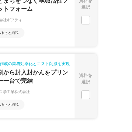
とまちをつなぐ地域活性プ
資料を
選択
ットフォーム
会社ギフティ
ふるさと納税
作成の業務効率化とコスト削減を実現
刷から封入封かんをプリン
資料を
ー一台で完結
選択
科学工業株式会社
ふるさと納税