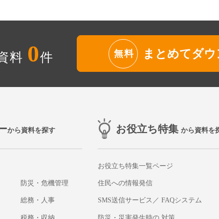
0
まとめてダウ
無料
資料
件
ー
お役立ち特集
から資料を探す
から資料を
お役立ち特集一覧ページ
防災・危機管理
住民への情報発信
総務・人事
SMS送信サービス／ FAQシステム
税務・収納
防災・災害発生時の 対策