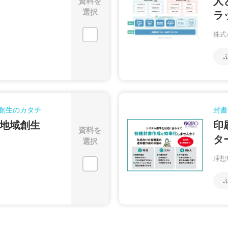
人
資料を
選択
ラ
株式
創生のカタチ
封書
の地域創生
印
資料を
タ
選択
理想