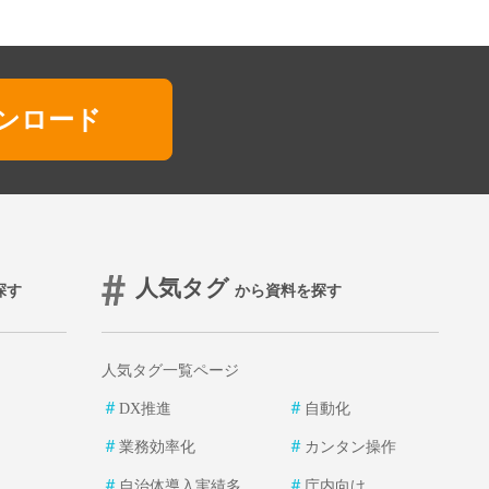
ンロード
人気タグ
探す
から資料を探す
人気タグ一覧ページ
＃
＃
DX推進
自動化
＃
＃
業務効率化
カンタン操作
＃
＃
自治体導入実績多
庁内向け