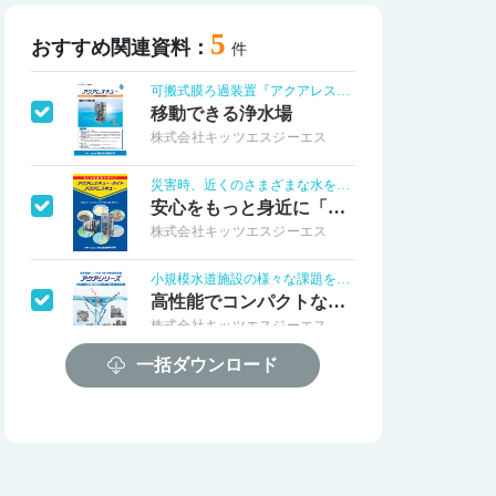
5
おすすめ関連資料：
件
可搬式膜ろ過装置『アクアレスキュー』
移動できる浄水場
株式会社キッツエスジーエス
災害時、近くのさまざまな水を安全な水に！
安心をもっと身近に「災害用浄水装置」
株式会社キッツエスジーエス
小規模水道施設の様々な課題を解決します！
高性能でコンパクトな浄水処理装置
株式会社キッツエスジーエス
一括ダウンロード
困った時には連絡を！緊急対応いたします！
浄水処理装置（アクアシリーズ）レンタル
株式会社キッツエスジーエス
工業用水の運用維持管理を効率化します
水道スマートメーター遠隔監視システム