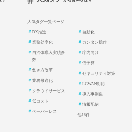
探す
から資料を探す
人気タグ一覧ページ
＃
＃
DX推進
自動化
＃
＃
業務効率化
カンタン操作
＃
＃
自治体導入実績多
庁内向け
数
＃
低予算
＃
働き方改革
＃
セキュリティ対策
＃
業務最適化
＃
LGWAN対応
＃
クラウドサービス
＃
導入事例集
＃
低コスト
＃
情報配信
＃
ペーパーレス
他16件