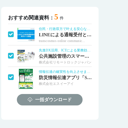
5
おすすめ関連資料：
件
住民・行政双方で叶える安心なまちづくり
LINEによる通報受付と防災メール連携
transcosmos online communic...
先進DX活用、ICTによる業務効率化
公共施設管理のスマート化最新事例集
株式会社リモートロックジャパン
情報伝達の確実性を向上させます！
防災情報伝達アプリ「Sアラートplus」
株式会社エスイーアイ
大規模・オンプレミス導入対応！
一括ダウンロード
ビジネスチャット「チャットラック」
株式会社ネオジャパン
メタバースによる新たな行政DX
DNPが提供するメタバース役所サービス