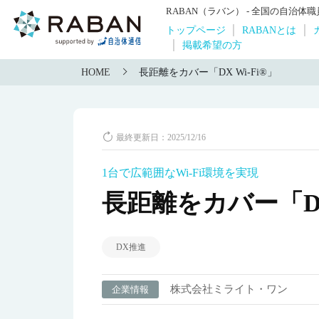
RABAN（ラバン） - 全国の自治
トップページ
RABANとは
掲載希望の方
HOME
長距離をカバー「DX Wi-Fi®」
最終更新日：2025/12/16
1台で広範囲なWi-Fi環境を実現
長距離をカバー「DX 
DX推進
株式会社ミライト・ワン
企業情報