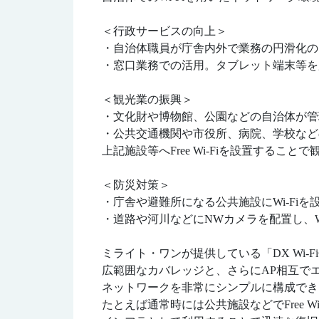
＜行政サービスの向上＞
・自治体職員が庁舎内外で業務の円滑化のた
・窓口業務での活用。タブレット端末等を
＜観光業の振興＞
・文化財や博物館、公園などの自治体が管
・公共交通機関や市役所、病院、学校など
上記施設等へFree Wi-Fiを設置する
＜防災対策＞
・庁舎や避難所になる公共施設にWi-Fi
・道路や河川などにNWカメラを配置し、W
ミライト・ワンが提供している「DX Wi
広範囲なカバレッジと、さらにAP相互でエ
ネットワークを非常にシンプルに構成でき
たとえば通常時には公共施設などでFree 