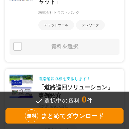
ャット」
株式会社トラストバンク
チャットツール
テレワーク
資料を選択
道路舗装点検を支援します！
「道路巡回ソリューション」
事例紹介
0
選択中の資料
件
電気興業株式会社
まとめてダウンロード
無料
道路・橋梁
公共交通