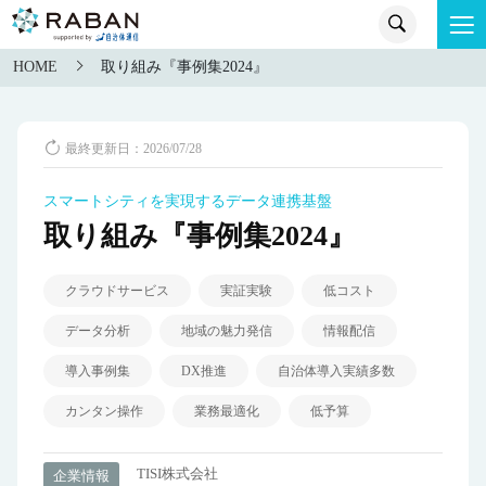
HOME
取り組み『事例集2024』
最終更新日：2026/07/28
スマートシティを実現するデータ連携基盤
取り組み『事例集2024』
クラウドサービス
実証実験
低コスト
データ分析
地域の魅力発信
情報配信
導入事例集
DX推進
自治体導入実績多数
カンタン操作
業務最適化
低予算
TISI株式会社
企業情報