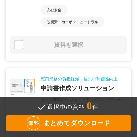
安心安全
脱炭素・カーボンニュートラル
資料を選択
窓口業務の負担軽減・住民の利便性向上
申請書作成ソリューション
京セラ株式会社/京セラドキュメントソリュー
0
ションズジャパン株式会社
選択中の資料
件
戸籍・住民票
働き方改革
まとめてダウンロード
無料