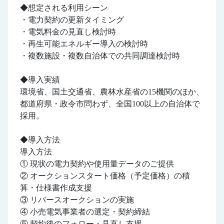
◆想定される利用シーン
・電力契約の更新タイミング
・電気料金の見直し検討時
・再生可能エネルギー導入の検討時
・複数施設・複数自治体での共同調達検討時
◆導入実績
環境省、国土交通省、農林水産省の15機関のほか、
都道府県・政令市問わず、全国100以上の自治体で
採用。
◆導入方法
導入方法
① 現状の電力契約や使用量データのご提供
② オークションスタート価格（予定価格）の積
算・仕様書作成支援
③ リバースオークションの実施
④ 小売電気事業者の選定・契約締結
⑤ 契約後のフォロー・見直し支援