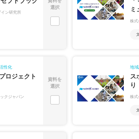
ンセプトブック
「
資料を
選択
ミ
ザイン研究所
株式
活性化
地域
プロジェクト
ス
資料を
り
選択
ックジャパン
株式