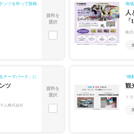
テンツを作って投稿
地域
人
資料を
「L
選択
株式
るテーマパーク」に
“移
テンツ
観
資料を
選択
トヨ
テム株式会社