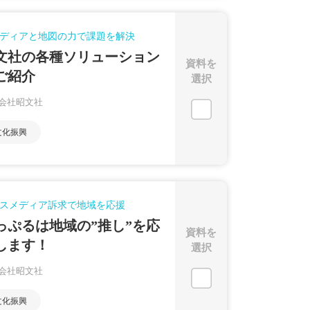
ディアと地図の力で課題を解決
文社の各種ソリューション
資料を
ご紹介
選択
会社昭文社
文化振興
スメディア訴求で地域を応援
っぷるは地域の”推し”を応
資料を
します！
選択
会社昭文社
文化振興