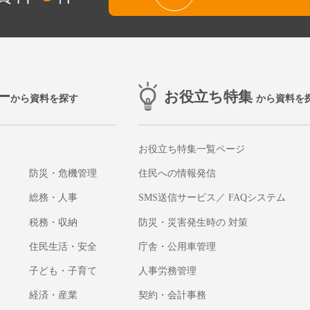
ー
お役立ち特集
から資料を探す
から資料を
お役立ち特集一覧ページ
防災・危機管理
住民への情報発信
総務・人事
SMS送信サービス／ FAQシステム
税務・収納
防災・災害発生時の 対策
住民生活・安全
庁舎・公用車管理
子ども・子育て
人事労務管理
経済・産業
契約・会計事務