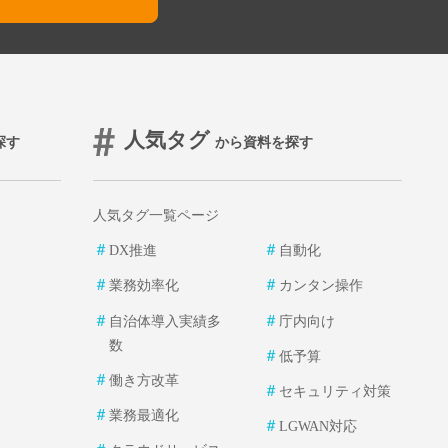
人気タグ
探す
から資料を探す
人気タグ一覧ページ
＃
＃
DX推進
自動化
＃
＃
業務効率化
カンタン操作
＃
＃
自治体導入実績多
庁内向け
数
＃
低予算
＃
働き方改革
＃
セキュリティ対策
＃
業務最適化
＃
LGWAN対応