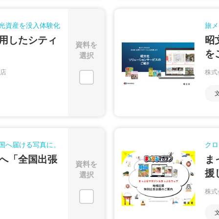
光資産を没入体験化
旅メ
用したシティ
昭
資料を
を
選択
店
株式
国へ届ける写真に。
クロ
へ「全国出張
ま
資料を
援
選択
株式