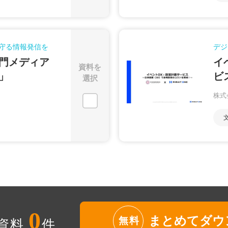
守る情報発信を
デジ
門メディア
イ
資料を
」
ビ
選択
株式
0
まとめてダウ
無料
資料
件