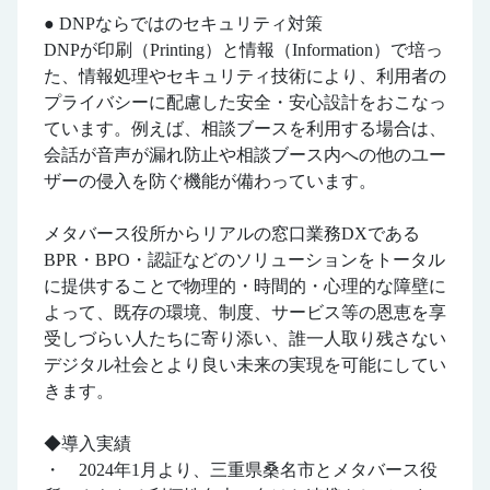
● DNPならではのセキュリティ対策
DNPが印刷（Printing）と情報（Information）で培っ
た、情報処理やセキュリティ技術により、利用者の
プライバシーに配慮した安全・安心設計をおこなっ
ています。例えば、相談ブースを利用する場合は、
会話が音声が漏れ防止や相談ブース内への他のユー
ザーの侵入を防ぐ機能が備わっています。
メタバース役所からリアルの窓口業務DXである
BPR・BPO・認証などのソリューションをトータル
に提供することで物理的・時間的・心理的な障壁に
よって、既存の環境、制度、サービス等の恩恵を享
受しづらい人たちに寄り添い、誰一人取り残さない
デジタル社会とより良い未来の実現を可能にしてい
きます。
◆導入実績
・ 2024年1月より、三重県桑名市とメタバース役