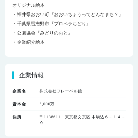
オリジナル絵本
・福井県おおい町『おおいちょうってどんなまち？』
・千葉県習志野市『プロペラちどり』
・公園協会『みどりのおと』
・企業紹介絵本
企業情報
株式会社フレーベル館
企業名
5,000万
資本金
〒1138611 東京都文京区 本駒込６－１４－
住所
９