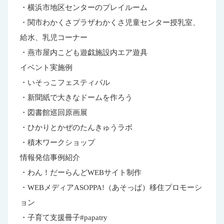
・横浜市地区センターのプレイルーム
・関市わかくさプラザわかくさ児童センター授乳室、
給水、乳児コーナー
・燕市屋内こども遊戯施設内エア遊具
イベント実施例
・いそっこフェスティバル
・新聞紙で大きなドームを作ろう
・図書館巡回原画展
・ひかりとかぜのたんきゅうラボ
・積木ワークショップ
情報発信事例紹介
・わん！だーらんどWEBサイト制作
・WEBメディアASOPPA!（あそっぱ）移住プロモーシ
ョン
・子育て支援冊子#papatry