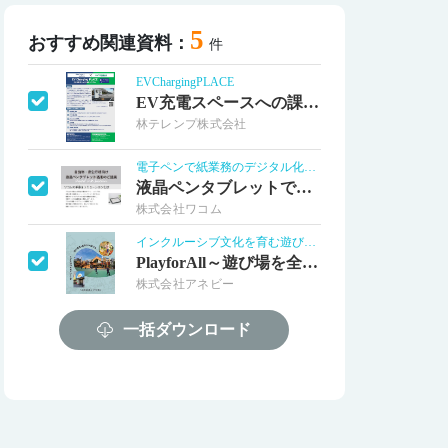
5
おすすめ関連資料：
件
EVChargingPLACE
EV充電スペースへの課金システム
林テレンプ株式会社
電子ペンで紙業務のデジタル化を支援します
液晶ペンタブレットで業務DX化導入事例
株式会社ワコム
インクルーシブ文化を育む遊び場を提案
PlayforAll～遊び場を全ての人に
株式会社アネビー
インクルーシブ文化を育む遊び場を提案
一括ダウンロード
アネビーの仕事と施設導入事例の紹介
株式会社アネビー
オンライン申請の図面・文書審査を効率化
自治体のペーパーレス図面審査を実現
株式会社ワコム