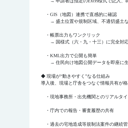
→ 申請者は指定のExcel様式で記入
・GIS（地図）連携で直感的に確認
→ 盛土位置や規制区域、不適切盛土な
・帳票出力もワンクリック
→ 国様式（六・九・十三）に完全対応
・KML出力で公開も簡単
→ 住民向け地図公開データを即座に生
◆ 現場が“動きやすく”なる仕組み
導入後、現場と庁舎をつなぐ情報共有が格
・現地事務所・出先機関とのリアルタイ
・庁内での報告・審査履歴の共有
・過去の宅地造成等規制法案件の継続管