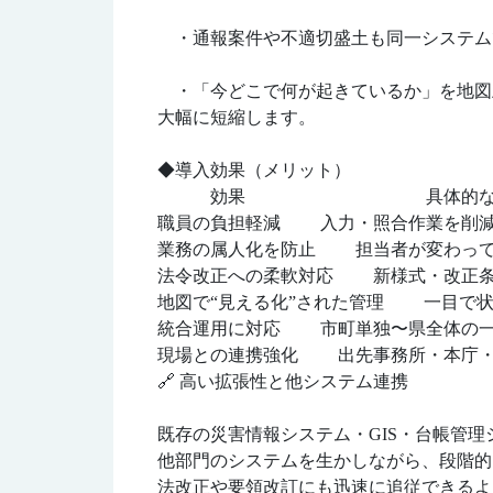
・通報案件や不適切盛土も同一システム
・「今どこで何が起きているか」を地図
大幅に短縮します。
◆導入効果（メリット）
効果 具体的な改善
職員の負担軽減 入力・照合作業を削減
業務の属人化を防止 担当者が変わって
法令改正への柔軟対応 新様式・改正条
地図で“見える化”された管理 一目で
統合運用に対応 市町単独〜県全体の一
現場との連携強化 出先事務所・本庁・
🔗 高い拡張性と他システム連携
既存の災害情報システム・GIS・台帳管理シ
他部門のシステムを生かしながら、段階的
法改正や要領改訂にも迅速に追従できるよ