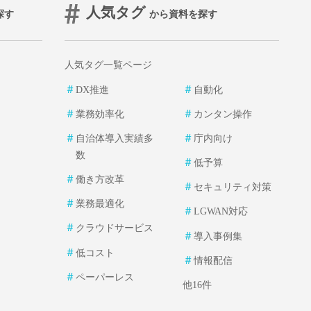
人気タグ
探す
から資料を探す
人気タグ一覧ページ
＃
＃
DX推進
自動化
＃
＃
業務効率化
カンタン操作
＃
＃
自治体導入実績多
庁内向け
数
＃
低予算
＃
働き方改革
＃
セキュリティ対策
＃
業務最適化
＃
LGWAN対応
＃
クラウドサービス
＃
導入事例集
＃
低コスト
＃
情報配信
＃
ペーパーレス
他16件