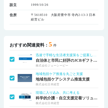
1999/10/26
設立
〒5618510 大阪府豊中市 寺内2-13-3 日本
住所
経営ビル
5
おすすめ関連資料：
件
迅速で手軽な生活者支援策をご提案します！
自治体と市民に好評のJCBギフト給付事業
株式会社ジェーシービー
地域包括ケア推進を丸ごと支援
地域包括ケアシステム推進支援
株式会社日本経営
現場に入り込み、共に考える
科学的介護・自立支援定着ソリューション
株式会社日本経営