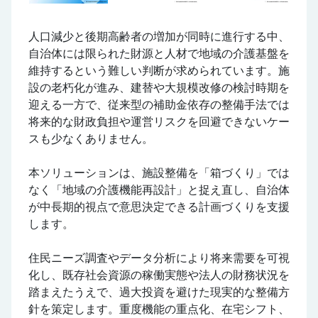
人口減少と後期高齢者の増加が同時に進行する中、
自治体には限られた財源と人材で地域の介護基盤を
維持するという難しい判断が求められています。施
設の老朽化が進み、建替や大規模改修の検討時期を
迎える一方で、従来型の補助金依存の整備手法では
将来的な財政負担や運営リスクを回避できないケー
スも少なくありません。
本ソリューションは、施設整備を「箱づくり」では
なく「地域の介護機能再設計」と捉え直し、自治体
が中長期的視点で意思決定できる計画づくりを支援
します。
住民ニーズ調査やデータ分析により将来需要を可視
化し、既存社会資源の稼働実態や法人の財務状況を
踏まえたうえで、過大投資を避けた現実的な整備方
針を策定します。重度機能の重点化、在宅シフト、