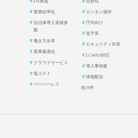
＃
＃
DX推進
自動化
＃
＃
業務効率化
カンタン操作
＃
＃
自治体導入実績多
庁内向け
数
＃
低予算
＃
働き方改革
＃
セキュリティ対策
＃
業務最適化
＃
LGWAN対応
＃
クラウドサービス
＃
導入事例集
＃
低コスト
＃
情報配信
＃
ペーパーレス
他16件