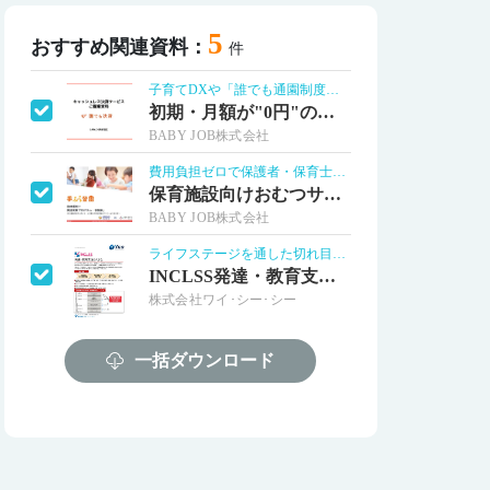
5
おすすめ関連資料：
件
子育てDXや「誰でも通園制度」をサポート
初期・月額が"0円"のキャッシュレス決済
BABY JOB株式会社
費用負担ゼロで保護者・保育士の負担軽減！
保育施設向けおむつサブスク「手ぶら登園」
BABY JOB株式会社
ライフステージを通した切れ目のない支援を
INCLSS発達・教育支援システム
株式会社ワイ･シー･シー
インクルーシブ文化を育む遊び場を提案
一括ダウンロード
PlayforAll～遊び場を全ての人に
株式会社アネビー
こどもまんなか社会の実現をサポートします
こどもまんなかパンフレット
株式会社フレーベル館