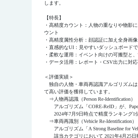
します。
【特長】
・高精度カウント：人物の重なりや物影に
ウント
・高精度属性分析：顔認証に加え全身画像
・直感的なUI：見やすいダッシュボード
・柔軟な運用：イベント向けの可搬型と、
・データ活用：レポート・CSV出力に対
＜評価実績＞
独自の人物・車両再認識アルゴリズムは、以下の通
て高い評価を獲得しています。
⇒人物再認識（Person Re-Identification）
アルゴリズム「CORE-ReID」が、Papers
2024年7月9日時点で精度ランキング1
⇒車両再識別（Vehicle Re-Identification）
アルゴリズム「A Strong Baseline for Vehi
該当カテゴリにおいて 2021年4月25