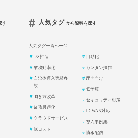
人気タグ
探す
から資料を探す
人気タグ一覧ページ
＃
＃
DX推進
自動化
＃
＃
業務効率化
カンタン操作
＃
＃
自治体導入実績多
庁内向け
数
＃
低予算
＃
働き方改革
＃
セキュリティ対策
＃
業務最適化
＃
LGWAN対応
＃
クラウドサービス
＃
導入事例集
＃
低コスト
＃
情報配信