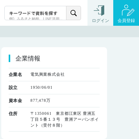
ログイン
会員登録
企業情報
電気興業株式会社
企業名
1950/06/01
設立
877,478万
資本金
〒1350061 東京都江東区 豊洲五
住所
丁目５番１３号 豊洲アーバンポイ
ント（受付８階）