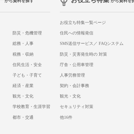
ー
お役立ち特集
から資料を探す
から資料を
お役立ち特集一覧ページ
防災・危機管理
住民への情報発信
総務・人事
SMS送信サービス／ FAQシステム
税務・収納
防災・災害発生時の 対策
住民生活・安全
庁舎・公用車管理
子ども・子育て
人事労務管理
経済・産業
契約・会計事務
観光・文化
観光・文化
学校教育・生涯学習
セキュリティ対策
都市・交通
他16件