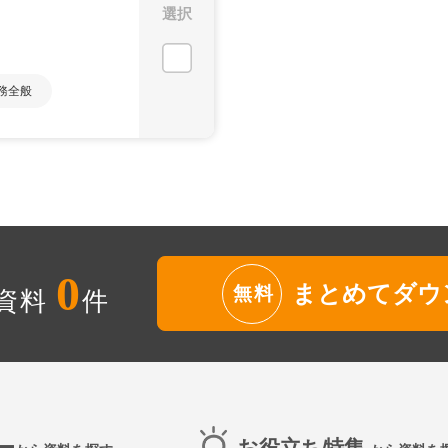
選択
務全般
0
まとめてダウ
無料
資料
件