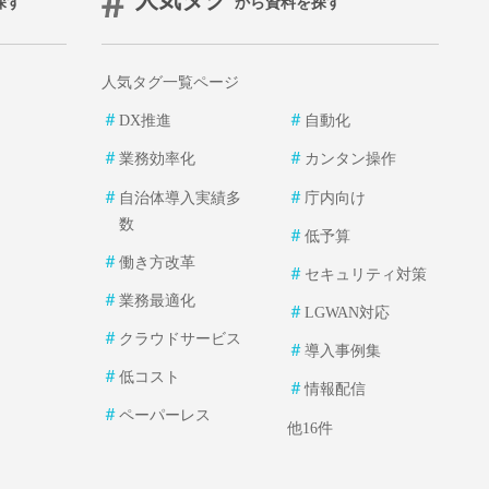
人気タグ
探す
から資料を探す
人気タグ一覧ページ
＃
＃
DX推進
自動化
＃
＃
業務効率化
カンタン操作
＃
＃
自治体導入実績多
庁内向け
数
＃
低予算
＃
働き方改革
＃
セキュリティ対策
＃
業務最適化
＃
LGWAN対応
＃
クラウドサービス
＃
導入事例集
＃
低コスト
＃
情報配信
＃
ペーパーレス
他16件