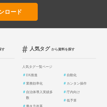
ンロード
人気タグ
探す
から資料を探す
人気タグ一覧ページ
＃
＃
DX推進
自動化
＃
＃
業務効率化
カンタン操作
＃
＃
自治体導入実績多
庁内向け
数
＃
低予算
＃
働き方改革