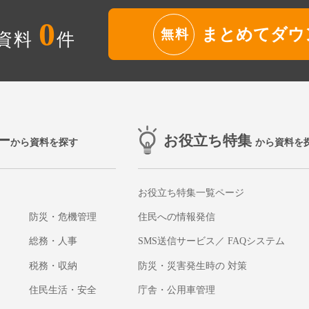
0
まとめてダウ
無料
資料
件
ー
お役立ち特集
から資料を探す
から資料を
お役立ち特集一覧ページ
防災・危機管理
住民への情報発信
総務・人事
SMS送信サービス／ FAQシステム
税務・収納
防災・災害発生時の 対策
住民生活・安全
庁舎・公用車管理