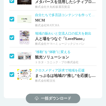
メタバースを活用したシティプロモーション
株式会社大丸松坂屋百貨店
自分たちで多言語コンテンツを作って投稿
MCM
株式会社MATCHA
地域の賑わいと交流人口の拡大を創出
人と場をつなぐ「LovePiano」
株式会社ヤマハミュージックジャパン
“移動”を“体験”に変える
観光ソリューション
トヨタ・コニック・プロ株式会社
クロスメディア訴求で地域を応援
まっぷるは地域の”推し”を応援します！
株式会社昭文社
一括ダウンロード