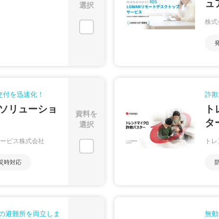
ュ
選択
株式
交付を迅速化！
詐欺
ソリューショ
ト
資料を
タ
選択
ービス株式会社
トレ
災時対応
の避難所を両立しま
無動