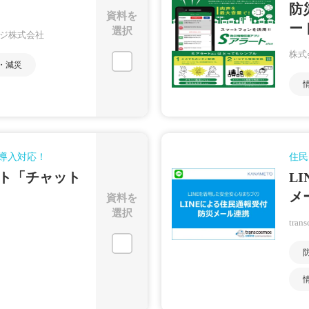
防
資料を
ート
選択
ロジ株式会社
株式
・減災
導入対応！
住民
ト「チャット
L
メ
資料を
選択
tran