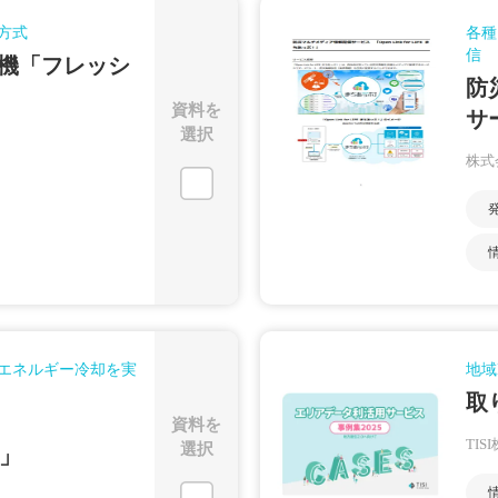
方式
各種
信
機「フレッシ
防
資料を
サ
選択
株式
エネルギー冷却を実
地域
取
資料を
TIS
選択
L」