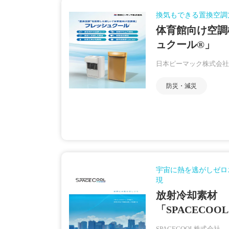
換気もできる置換空調
体育館向け空調
ュクール®」
日本ピーマック株式会社
防災・減災
宇宙に熱を逃がしゼロ
現
放射冷却素材
「SPACECOO