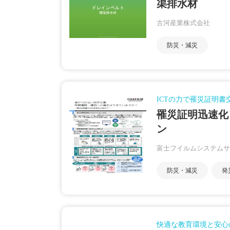
渠排水材
古河産業株式会社
防災・減災
ICTの力で罹災証明書
罹災証明迅速化
ン
富士フイルムシステムサ
防災・減災
発
快適な教育環境と安心