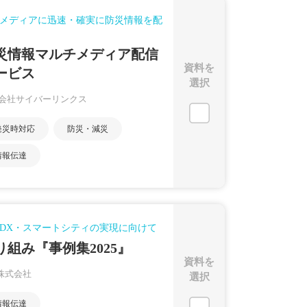
メディアに迅速・確実に防災情報を配
災情報マルチメディア配信
資料を
ービス
選択
会社サイバーリンクス
発災時対応
防災・減災
情報伝達
DX・スマートシティの実現に向けて
り組み『事例集2025』
資料を
I株式会社
選択
情報伝達