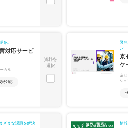
援を。
緊急
ン
害対応サービ
京
資料を
ケ
選択
ーカル
京セ
ショ
災時対応
まざまな課題を解決
情報