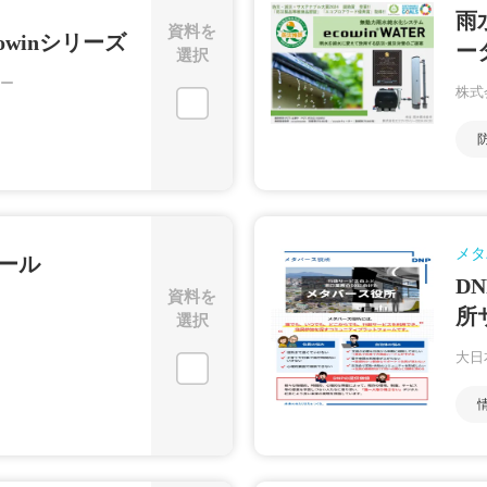
雨
資料を
owinシリーズ
ー
選択
ー
株式
メタ
ール
D
資料を
所
選択
大日