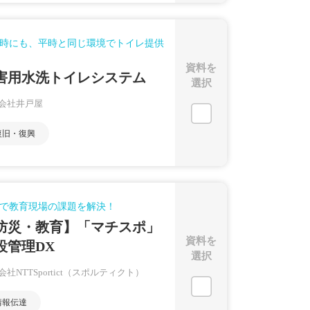
時にも、平時と同じ環境でトイレ提供
資料を
害用水洗トイレシステム
選択
会社井戸屋
復旧・復興
で教育現場の課題を解決！
防災・教育】「マチスポ」
資料を
設管理DX
選択
会社NTTSportict（スポルティクト）
情報伝達