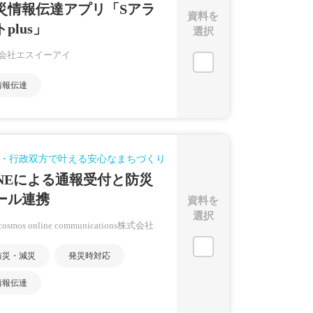
災情報伝達アプリ「Sアラ
資料を
plus」
選択
会社エスイーアイ
情報伝達
・行政双方で叶える安心なまちづくり
INEによる通報受付と防災
ール連携
資料を
選択
scosmos online communications株式会社
防災・減災
発災時対応
情報伝達