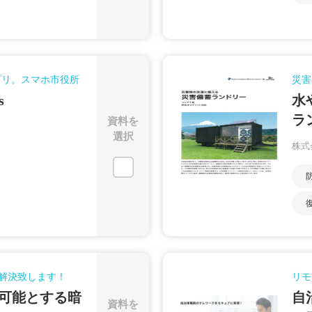
プリ。スマホ市役所
災害
s
水
ラ
資料を
選択
株式
解決致します！
リモ
可能とする暗
自
資料を