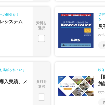
水の確保を！
災害
を
レシステム
資料を
災
選択
株式
も掲載されていま
映像
【
導入実績、メ
資料を
施
選択
株式