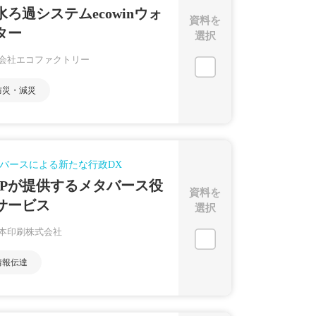
水ろ過システムecowinウォ
資料を
ター
選択
会社エコファクトリー
防災・減災
バースによる新たな行政DX
NPが提供するメタバース役
資料を
サービス
選択
本印刷株式会社
情報伝達