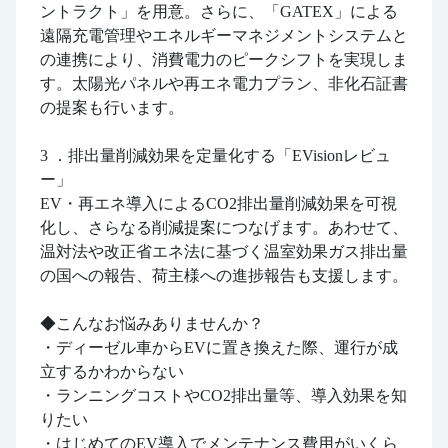
ントラクト」を用意。さらに、「GATEX」による
遠隔充電管理やエネルギーマネジメントシステムと
の連携により、消費電力のピークシフトを実現しま
す。太陽光パネルや再エネ電力プラン、非化石証書
の提案も行います。
3 ．排出量削減効果を定量化する「EVisionレビュ
ー」
EV・再エネ導入によるCO2排出量削減効果を可視
化し、さらなる削減提案につなげます。あわせて、
温対法や改正省エネ法に基づく温室効果ガス排出量
の国への報告、荷主様への進捗報告も支援します。
◆こんなお悩みありませんか？
・ディーゼル車からEVに置き換えた際、運行が成
立するかわからない
・ランニングコストやCO2排出量等、導入効果を知
りたい
・はじめてのEV導入でメンテナンス費用がいくら