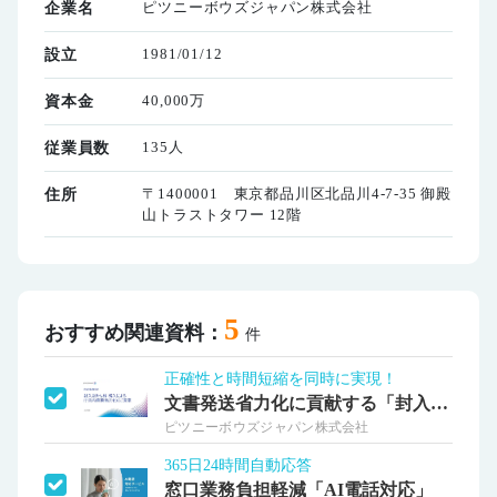
ピツニーボウズジャパン株式会社
企業名
1981/01/12
設立
40,000万
資本金
135人
従業員数
〒1400001 東京都品川区北品川4-7-35 御殿
住所
山トラストタワー 12階
5
おすすめ関連資料：
件
正確性と時間短縮を同時に実現！
文書発送省力化に貢献する「封入封かん機」
ピツニーボウズジャパン株式会社
365日24時間自動応答
窓口業務負担軽減「AI電話対応」