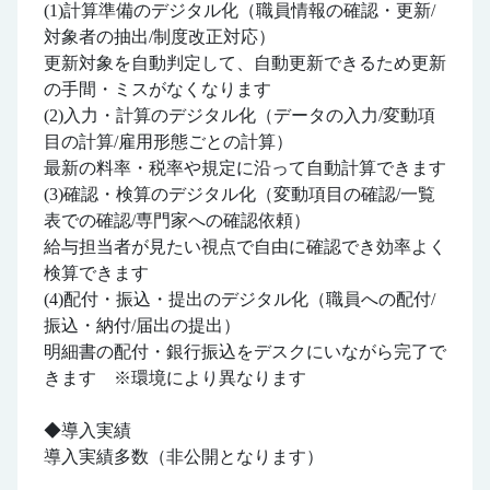
(1)計算準備のデジタル化（職員情報の確認・更新/
対象者の抽出/制度改正対応）
更新対象を自動判定して、自動更新できるため更新
の手間・ミスがなくなります
(2)入力・計算のデジタル化（データの入力/変動項
目の計算/雇用形態ごとの計算）
最新の料率・税率や規定に沿って自動計算できます
(3)確認・検算のデジタル化（変動項目の確認/一覧
表での確認/専門家への確認依頼）
給与担当者が見たい視点で自由に確認でき効率よく
検算できます
(4)配付・振込・提出のデジタル化（職員への配付/
振込・納付/届出の提出）
明細書の配付・銀行振込をデスクにいながら完了で
きます ※環境により異なります
◆導入実績
導入実績多数（非公開となります）