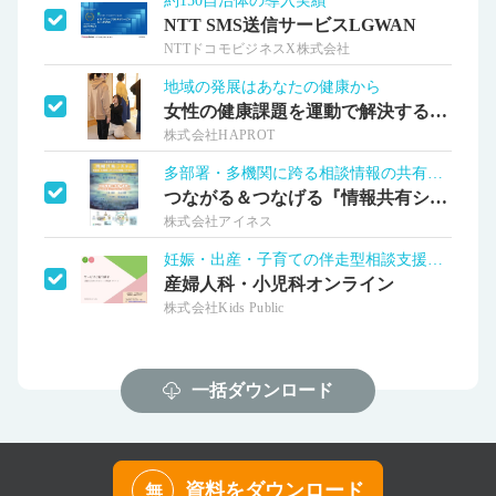
約150自治体の導入実績
NTT SMS送信サービスLGWAN
NTTドコモビジネスX株式会社
地域の発展はあなたの健康から
女性の健康課題を運動で解決する理学療法士
株式会社HAPROT
多部署・多機関に跨る相談情報の共有を実現
つながる＆つなげる『情報共有システム』
株式会社アイネス
妊娠・出産・子育ての伴走型相談支援を実現
産婦人科・小児科オンライン
株式会社Kids Public
一括ダウンロード
資料をダウンロード
無