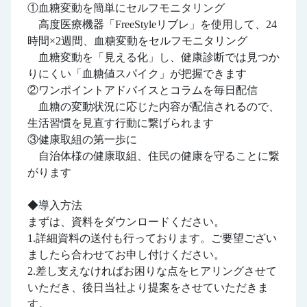
①血糖変動を簡単にセルフモニタリング
高度医療機器「FreeStyleリブレ」を使用して、24
時間×2週間、血糖変動をセルフモニタリング
血糖変動を「見える化」し、健康診断では見つか
りにくい「血糖値スパイク」が把握できます
②ワンポイントアドバイスとコラムを毎日配信
血糖の変動状況に応じた内容が配信されるので、
生活習慣を見直す行動に繋げられます
③健康取組の第一歩に
自治体様の健康取組、住民の健康を守ることに繋
がります
◆導入方法
まずは、資料をダウンロードください。
1.詳細資料の送付も行っております。ご要望ござい
ましたら合わせてお申し付けください。
2.差し支えなければお困りな点をヒアリングさせて
いただき、後日当社より提案をさせていただきま
す。