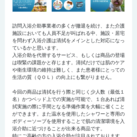
訪問入浴介助事業者の多くが撤退を続け、また介護
施設においても人員不足が叫ばれる中、施設・居宅
を問わず入浴介護は清拭をメインとした対応になっ
ているかと思います。
入浴介助を代替するサービス、もしくは商品の登場
は喫緊の課題かと存じます。清拭だけでは肌のケア
や衛生環境の維持は難しく、また患者様にとっての
生活の質（ＱＯＬ）の向上にも繋がりません。
今回の商品は清拭を行う際と同じく少人数（最低１
名）かつベッド上での実施が可能で、１台あれば清
拭実施の際に手間となる準備作業を大幅に省くこと
ができます。また温水を使用したシャワーと専用の
ボディーソープを使用することで肌の清潔環境を入
浴介助に近づけることが出来る商品です。
特にご高齢の方の入浴介助が注目されております