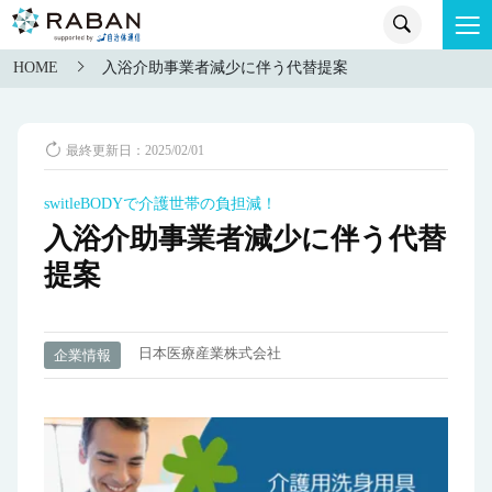
HOME
入浴介助事業者減少に伴う代替提案
最終更新日：2025/02/01
switleBODYで介護世帯の負担減！
入浴介助事業者減少に伴う代替
提案
日本医療産業株式会社
企業情報