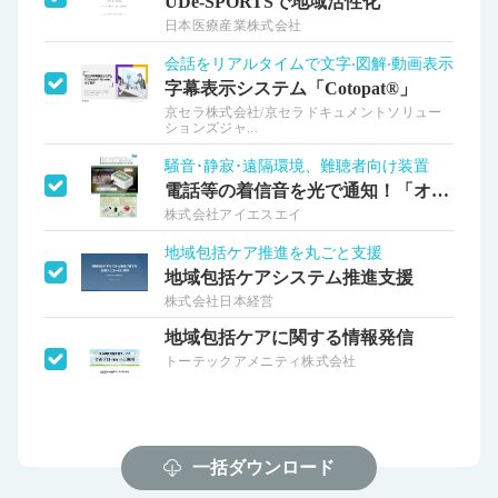
UDe-SPORTSで地域活性化
日本医療産業株式会社
会話をリアルタイムで文字‧図解‧動画表示
字幕表示システム「Cotopat®」
京セラ株式会社/京セラドキュメントソリュー
ションズジャ...
騒音･静寂･遠隔環境、難聴者向け装置
電話等の着信音を光で通知！「オトデオン」
株式会社アイエスエイ
地域包括ケア推進を丸ごと支援
地域包括ケアシステム推進支援
株式会社日本経営
地域包括ケアに関する情報発信
トーテックアメニティ株式会社
一括ダウンロード