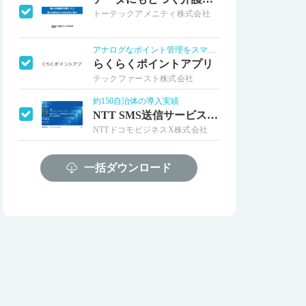
トーテックアメニティ株式会社
アナログなポイント管理をスマホアプリで！
らくらくポイントアプリ
テックファースト株式会社
約150自治体の導入実績
NTT SMS送信サービスLGWAN
NTTドコモビジネスX株式会社
住民のニーズに合わせた情報発信を実現
LINEで適切な情報配信・セグメント配信
一括ダウンロード
transcosmos online communic...
スマートシティを実現するデータ連携基盤
エリアデータ利活用サービス
TISI株式会社