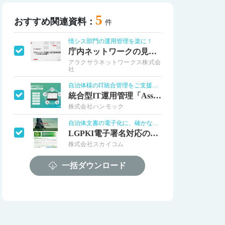
5
おすすめ関連資料：
件
情シス部門の運用管理を楽に！
庁内ネットワークの見える化で管理を効率化
アラクサラネットワークス株式会
社
自治体様のIT統合管理をご支援します！
統合型IT運用管理「AssetView」
株式会社ハンモック
自治体文書の電子化に、確かな安全を！
LGPKI電子署名対応のPDFソフト
株式会社スカイコム
一括ダウンロード
利便性とセキュリティ確保を両立
e-自治体メール・ファイル無害化サービス
富士電機株式会社
庁舎内プリント環境最適化サービス
全てのプリンターの実態を把握しませんか