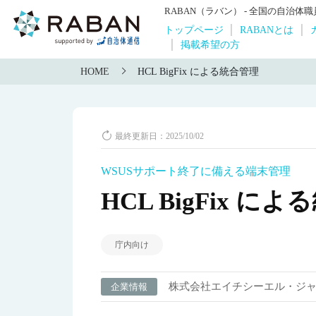
RABAN（ラバン） - 全国の自治
トップページ
RABANとは
掲載希望の方
HOME
HCL BigFix による統合管理
最終更新日：2025/10/02
WSUSサポート終了に備える端末管理
HCL BigFix に
庁内向け
株式会社エイチシーエル・ジ
企業情報