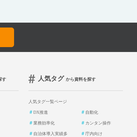
人気タグ
探す
から資料を探す
人気タグ一覧ページ
＃
＃
DX推進
自動化
＃
＃
業務効率化
カンタン操作
＃
＃
自治体導入実績多
庁内向け