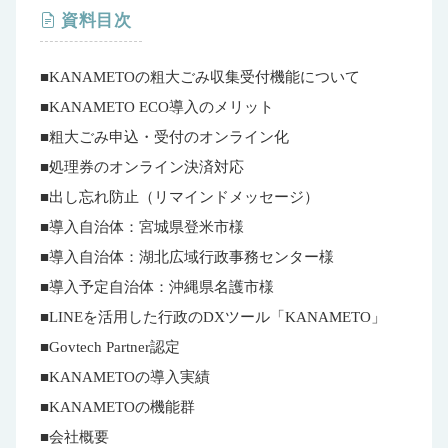
資料目次
■KANAMETOの粗大ごみ収集受付機能について
■KANAMETO ECO導入のメリット
■粗大ごみ申込・受付のオンライン化
■処理券のオンライン決済対応
■出し忘れ防止（リマインドメッセージ）
■導入自治体：宮城県登米市様
■導入自治体：湖北広域行政事務センター様
■導入予定自治体：沖縄県名護市様
■LINEを活用した行政のDXツール「KANAMETO」
■Govtech Partner認定
■KANAMETOの導入実績
■KANAMETOの機能群
■会社概要