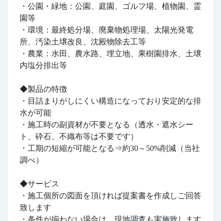
・公園・緑地：公園、庭園、ゴルフ場、植物園、霊
園等
・環境：最終処分場、廃棄物処理場、太陽光発電
所、汚染土壌改良、沈殿物除去工等
・農業：水田、農水路、埋立地、果樹園排水、土壌
内塩分排出等
◆製品の特徴
・目詰まりがしにくい構造になっており安定的な排
水が可能
・施工時の副資材が不要となる（透水・遮水シー
ト、砕石、不織布等は不要です）
・工期の短縮が可能となる⇒約30～50%削減（当社
調べ）
◆サービス
・施工個所の図面を頂ければ提案書を作成しご回答
致します
・条件が揃わない場合は、現地調査も実施致します