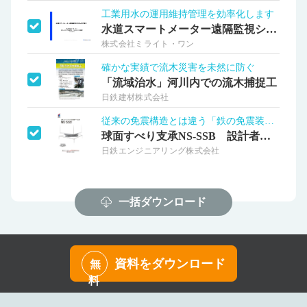
工業用水の運用維持管理を効率化します
水道スマートメーター遠隔監視システム
株式会社ミライト・ワン
確かな実績で流木災害を未然に防ぐ
「流域治水」河川内での流木捕捉工
日鉄建材株式会社
従来の免震構造とは違う「鉄の免震装置」！
球面すべり支承NS-SSB 設計者用資料
日鉄エンジニアリング株式会社
一括ダウンロード
資料をダウンロード
無
料