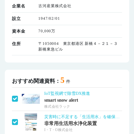
古河産業株式会社
企業名
1947/02/01
設立
70,000万
資本金
〒1050004 東京都港区 新橋４－２１－３
住所
新橋東急ビル
5
おすすめ関連資料：
件
IoT監視網で除雪DX推進
smart snow alert
株式会社ラック
災害時に不足する「生活用水」を確保する
非常用生活用水浄化装置
I・T・O株式会社