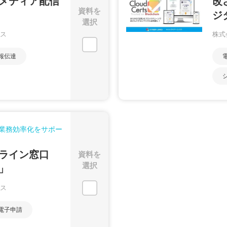
メディア配信
改
資料を
ジ
選択
ス
株式
報伝達
業務効率化をサポー
ライン窓口
資料を
選択
」
ス
電子申請