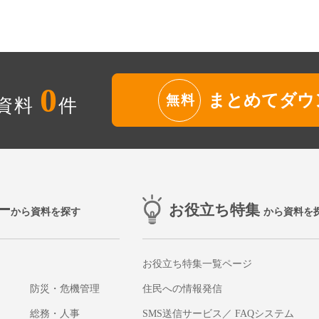
0
まとめてダウ
無料
資料
件
ー
お役立ち特集
から資料を探す
から資料を
お役立ち特集一覧ページ
防災・危機管理
住民への情報発信
総務・人事
SMS送信サービス／ FAQシステム