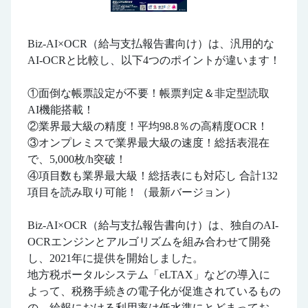
Biz-AI×OCR（給与支払報告書向け）は、汎用的な
AI-OCRと比較し、以下4つのポイントが違います！
①面倒な帳票設定が不要！帳票判定＆非定型読取
AI機能搭載！
②業界最大級の精度！平均98.8％の高精度OCR！
③オンプレミスで業界最大級の速度！総括表混在
で、5,000枚/h突破！
④項目数も業界最大級！総括表にも対応し 合計132
項目を読み取り可能！（最新バージョン）
Biz-AI×OCR（給与支払報告書向け）は、独自のAI-
OCRエンジンとアルゴリズムを組み合わせて開発
し、2021年に提供を開始しました。
地方税ポータルシステム「eLTAX」などの導入に
よって、税務手続きの電子化が促進されているもの
の、給報における利用率は低水準にとどまってお