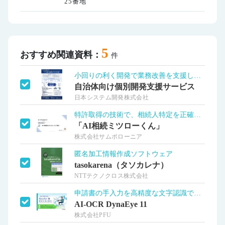
25番地
5
おすすめ関連資料：
件
小回りの利く開発で業務改善を支援します！
自治体向け個別開発支援サービス
日本システム開発株式会社
特許取得の技術で、相続人特定を正確に！
「AI相続ミツローくん」
株式会社サムポローニア
匿名加工情報作成ソフトウェア
tasokarena（タソカレナ）
NTTテクノクロス株式会社
申請書の手入力を高精度な文字認識で効率化
AI-OCR DynaEye 11
株式会社PFU