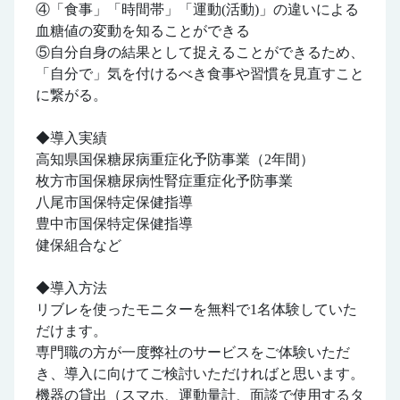
④「食事」「時間帯」「運動(活動)」の違いによる
血糖値の変動を知ることができる
⑤自分自身の結果として捉えることができるため、
「自分で」気を付けるべき食事や習慣を見直すこと
に繋がる。
◆導入実績
高知県国保糖尿病重症化予防事業（2年間）
枚方市国保糖尿病性腎症重症化予防事業
八尾市国保特定保健指導
豊中市国保特定保健指導
健保組合など
◆導入方法
リブレを使ったモニターを無料で1名体験していた
だけます。
専門職の方が一度弊社のサービスをご体験いただ
き、導入に向けてご検討いただければと思います。
機器の貸出（スマホ、運動量計、面談で使用するタ