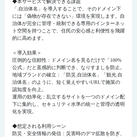
◆本サービスで解決できる課題
「.自治体名」を導入することで、そのドメイン下
には「偽物が存在できない」環境を実現します。自
治体が完全に管理・統制できる専用のインターネッ
ト空間を持つことで、住民の安心感と利便性を飛躍
的に高めます。
＜導入効果＞
圧倒的な信頼性：ドメイン名を見るだけで「100%
公式」だと直感的に判断でき、なりすましを防止。
地域ブランドの確立：「防災.自治体名」「観光.自
治体名」のように、短く覚えやすいURLで施策の
認知度を向上。
運用の効率化：乱立するサイトを一つのドメイン配
下に集約し、セキュリティ水準の統一と管理の透明
化を実現。
◆想定される利用シーン
防災・安全情報の発信：災害時のデマ拡散を防ぎ、