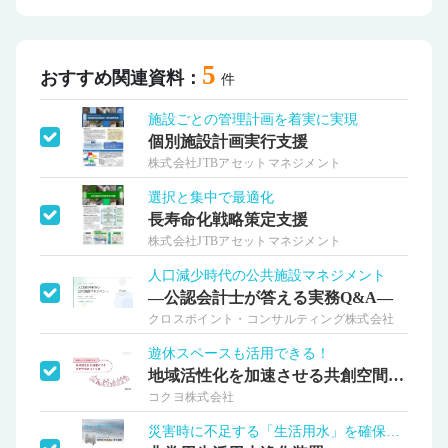
5
おすすめ関連資料：
件
施設ごとの管理計画を着実に実現
個別施設計画実行支援
株式会社JTBアセットマネジメント
選択と集中で最適化
長寿命化戦略策定支援
株式会社JTBアセットマネジメント
人口減少時代の公共施設マネジメント
―公認会計士が答える実務Q&A―
クロスポイント・コンサルティング株式会社
遊休スペースも活用できる！
地域活性化を加速させる共創空間のつくり方
コクヨ株式会社
災害時に不足する「生活用水」を確保する