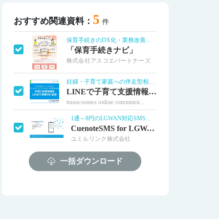
5
おすすめ関連資料：
件
保育手続きのDX化・業務改善に貢献！
「保育手続きナビ」
株式会社アスコエパートナーズ
妊婦・子育て家庭への伴走型相談支援に活用
LINEで子育て支援情報を効果的に配信
transcosmos online communic...
1通～8円のLGWAN対応SMS送信
CuenoteSMS for LGWAN
ユミルリンク株式会社
Webで簡単に園を探して予約・申込！
一括ダウンロード
保護者の園探しサポート「えんさがそっ♪」
BABY JOB株式会社
音声認識市場、シェアNo.1※
自治体・児童相談所の電話応対DXを支援
株式会社アドバンスト･メディア