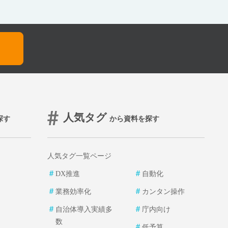
人気タグ
探す
から資料を探す
人気タグ一覧ページ
＃
＃
DX推進
自動化
＃
＃
業務効率化
カンタン操作
＃
＃
自治体導入実績多
庁内向け
数
＃
低予算