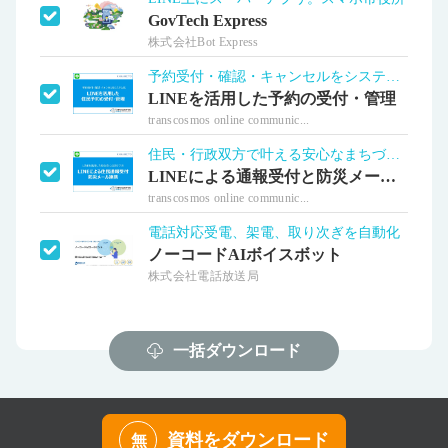
GovTech Express
株式会社Bot Express
予約受付・確認・キャンセルをシステム化
LINEを活用した予約の受付・管理
transcosmos online communic...
住民・行政双方で叶える安心なまちづくり
LINEによる通報受付と防災メール連携
transcosmos online communic...
電話対応受電、架電、取り次ぎを自動化
ノーコードAIボイスボット
株式会社電話放送局
一括ダウンロード
資料をダウンロード
無