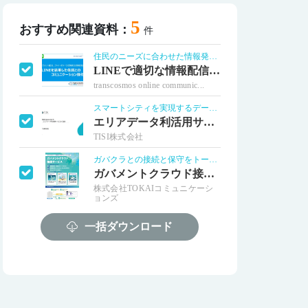
5
おすすめ関連資料：
件
住民のニーズに合わせた情報発信を実現
LINEで適切な情報配信・セグメント配信
transcosmos online communic...
スマートシティを実現するデータ連携基盤
エリアデータ利活用サービス
TISI株式会社
ガバクラとの接続と保守をトータルサポート
ガバメントクラウド接続サービス
株式会社TOKAIコミュニケーシ
ョンズ
スマートシティを実現するデータ連携基盤
一括ダウンロード
取り組み『事例集2024』
TISI株式会社
スマートシティを実現するデータ連携基盤
スマートシティの進め方ガイドブック
TISI株式会社