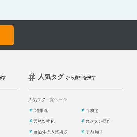
人気タグ
探す
から資料を探す
人気タグ一覧ページ
＃
＃
DX推進
自動化
＃
＃
業務効率化
カンタン操作
＃
＃
自治体導入実績多
庁内向け