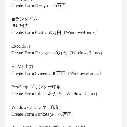
Create!Form Design：25万円
◼︎ランタイム
PDF出力
Create!Form Cast：50万円（Windows/Linux）
Excel出力
Create!Form Expage：40万円（Windows/Linux）
HTML出力
Create!Form Screen：40万円（Windows/Linux）
PostScriptプリンター印刷
Create!Form Print：40万円（Windows/Linux）
Windowsプリンター印刷
Create!Form PrintStage：40万円