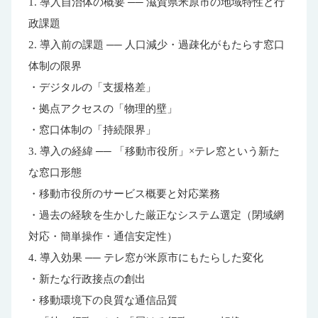
1. 導入自治体の概要 ── 滋賀県米原市の地域特性と行
政課題
2. 導入前の課題 ── 人口減少・過疎化がもたらす窓口
体制の限界
・デジタルの「支援格差」
・拠点アクセスの「物理的壁」
・窓口体制の「持続限界」
3. 導入の経緯 ── 「移動市役所」×テレ窓という新た
な窓口形態
・移動市役所のサービス概要と対応業務
・過去の経験を生かした厳正なシステム選定（閉域網
対応・簡単操作・通信安定性）
4. 導入効果 ── テレ窓が米原市にもたらした変化
・新たな行政接点の創出
・移動環境下の良質な通信品質