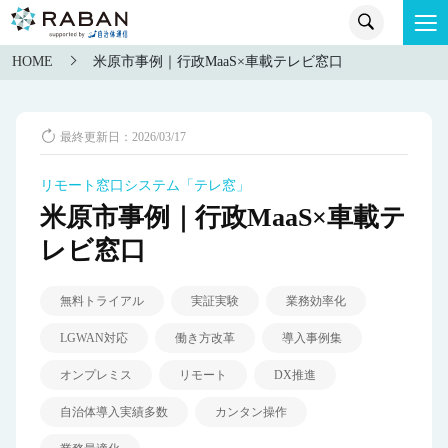
HOME
米原市事例｜行政MaaS×車載テレビ窓口
最終更新日：2026/03/17
リモート窓口システム「テレ窓」
米原市事例｜行政MaaS×車載テ
レビ窓口
無料トライアル
実証実験
業務効率化
LGWAN対応
働き方改革
導入事例集
オンプレミス
リモート
DX推進
自治体導入実績多数
カンタン操作