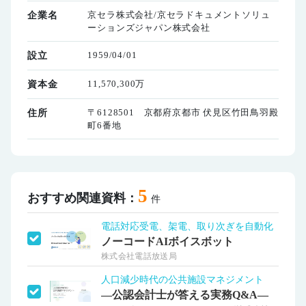
京セラ株式会社/京セラドキュメントソリュ
企業名
ーションズジャパン株式会社
1959/04/01
設立
11,570,300万
資本金
〒6128501 京都府京都市 伏見区竹田鳥羽殿
住所
町6番地
5
おすすめ関連資料：
件
電話対応受電、架電、取り次ぎを自動化
ノーコードAIボイスボット
株式会社電話放送局
人口減少時代の公共施設マネジメント
―公認会計士が答える実務Q&A―