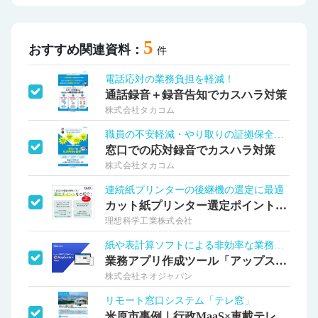
5
おすすめ関連資料：
件
電話応対の業務負担を軽減！
通話録音＋録音告知でカスハラ対策
株式会社タカコム
職員の不安軽減・やり取りの証拠保全に！
窓口での応対録音でカスハラ対策
株式会社タカコム
連続紙プリンターの後継機の選定に最適
カット紙プリンター選定ポイントをご紹介
理想科学工業株式会社
紙や表計算ソフトによる非効率な業務を改善
業務アプリ作成ツール「アップスイート」
株式会社ネオジャパン
リモート窓口システム「テレ窓」
米原市事例｜行政MaaS×車載テレビ窓口