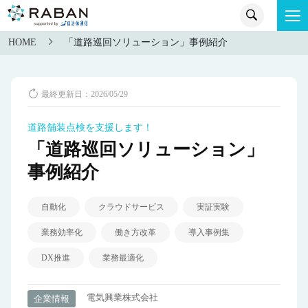
HOME
「道路巡回ソリューション」事例紹介
最終更新日：2026/05/29
道路舗装点検を支援します！
「道路巡回ソリューション」
事例紹介
自動化
クラウドサービス
実証実験
業務効率化
働き方改革
導入事例集
DX推進
業務最適化
電気興業株式会社
企業情報